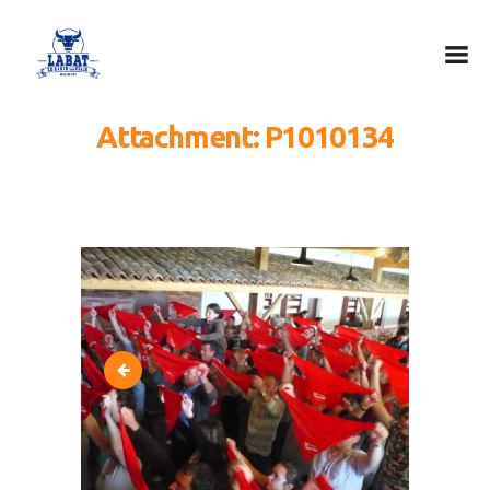
Attachment: P1010134
Accueil
Le ranch
Nos activités
Groupes / C.E.
Contact
20180531_120302